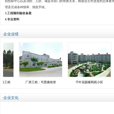
招投标中心以及消防、人防、城监等部门的有效关系，根据业主对进度的总体要
理及完成各种报审、报批手续。
3.
工程顺利验收备案
4.
专业资料
企业业绩
造工程
厂房工程：可恩索纸管
千叶花园紫荆苑小区
企业文化