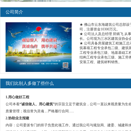
公司简介
★ 佛山市云东海建筑公司总部设
司，注册资金10300万元。
★ 公司法人及总经理 郑炳飞 从
长。公司现为三水区建筑业协会
★ 公司具备房屋建筑工程施工
筑幕墙工程专业承包二级、建筑
工程专业承包三级、地基基础工
结构工程专业承包三级、施工劳
安装工程、建筑材料销售。
我们比别人多做了些什么
1.
用心做好工程
公司本着
“诚信做人、用心建筑”
的宗旨立足于建筑业，公司一直以来视质量为生
质量管理；视信誉为灵魂，严格履行合同......
2.
协助业主报建
内容：公司委派专门的班子负责此项工作。通过我公司与规划局、建委、城建和