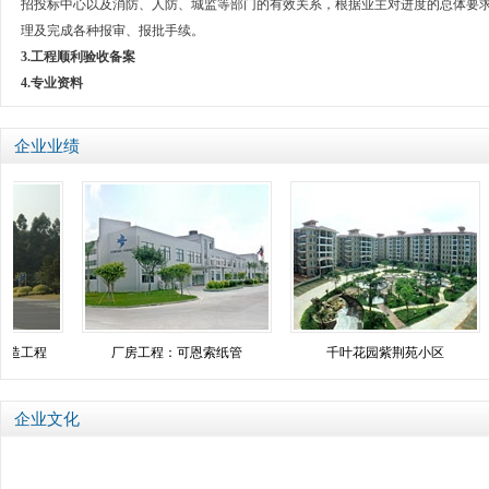
招投标中心以及消防、人防、城监等部门的有效关系，根据业主对进度的总体要
理及完成各种报审、报批手续。
3.
工程顺利验收备案
4.
专业资料
企业业绩
造工程
厂房工程：可恩索纸管
千叶花园紫荆苑小区
企业文化