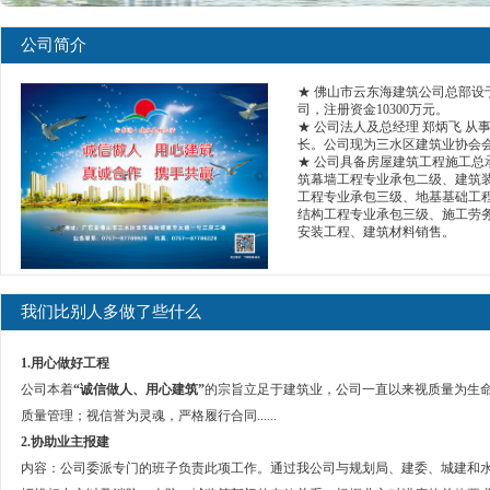
公司简介
★ 佛山市云东海建筑公司总部设
司，注册资金10300万元。
★ 公司法人及总经理 郑炳飞 从
长。公司现为三水区建筑业协会
★ 公司具备房屋建筑工程施工
筑幕墙工程专业承包二级、建筑
工程专业承包三级、地基基础工
结构工程专业承包三级、施工劳
安装工程、建筑材料销售。
我们比别人多做了些什么
1.
用心做好工程
公司本着
“诚信做人、用心建筑”
的宗旨立足于建筑业，公司一直以来视质量为生
质量管理；视信誉为灵魂，严格履行合同......
2.
协助业主报建
内容：公司委派专门的班子负责此项工作。通过我公司与规划局、建委、城建和